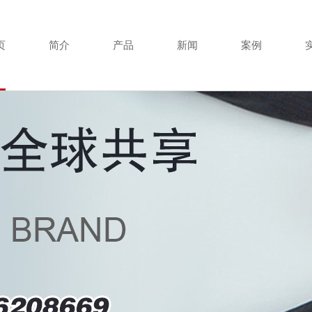
页
简介
产品
新闻
案例
·
TOYO手拉葫芦
·
企业动态
·
·
·
TOYO手扳葫芦
·
行业新闻
·
·
·
冠航微型电动葫芦
·