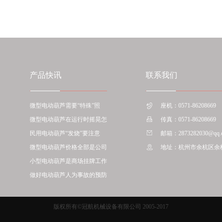
产品快讯
联系我们
微型电动葫芦需要“特殊”照
座机：0571-86208669
微型电动葫芦在运行时摇晃怎
传真：0571-86208669
民用电动葫芦“发烧”要注意
邮箱：2873282030@qq.
微型电动葫芦价格全部是公司
地址：杭州市余杭区余
小型电动葫芦是商场挂牌工作
做好电动葫芦人为事故的预防
版权所有©冠航机械设备有限公司 2005-2017