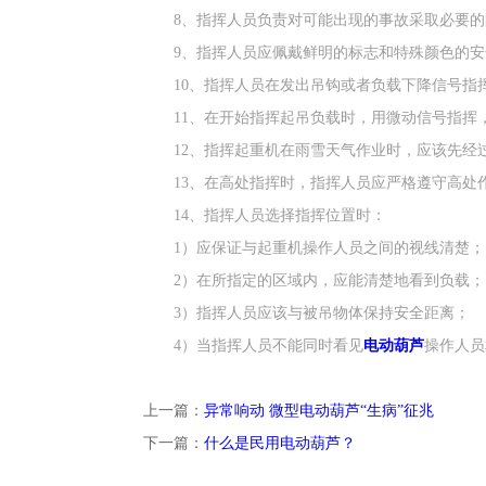
8、指挥人员负责对可能出现的事故采取必要
9、指挥人员应佩戴鲜明的标志和特殊颜色的安
10、指挥人员在发出吊钩或者负载下降信号指
11、在开始指挥起吊负载时，用微动信号指挥，
12、指挥起重机在雨雪天气作业时，应该先经
13、在高处指挥时，指挥人员应严格遵守高处
14、指挥人员选择指挥位置时：
1）应保证与起重机操作人员之间的视线清楚；
2）在所指定的区域内，应能清楚地看到负载；
3）指挥人员应该与被吊物体保持安全距离；
4）当指挥人员不能同时看见
电动葫芦
操作人员
上一篇：
异常响动 微型电动葫芦“生病”征兆
下一篇：
什么是民用电动葫芦？