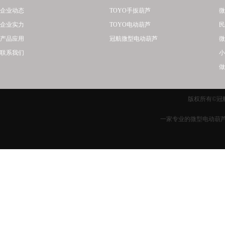
企业动态
TOYO手扳葫芦
微
企业实力
TOYO电动葫芦
民
产品应用
冠航微型电动葫芦
微
联系我们
小
做
版权所有©冠航
一家专业的微型电动葫芦