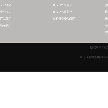
企业动态
TOYO手扳葫芦
微
企业实力
TOYO电动葫芦
民
产品应用
冠航微型电动葫芦
微
联系我们
小
做
版权所有©冠航
一家专业的微型电动葫芦