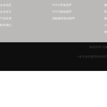
企业动态
TOYO手扳葫芦
微
企业实力
TOYO电动葫芦
民
产品应用
冠航微型电动葫芦
微
联系我们
小
做
版权所有©冠航
一家专业的微型电动葫芦