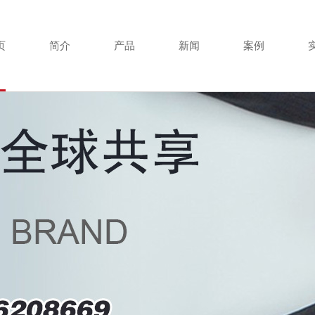
页
简介
产品
新闻
案例
·
TOYO手拉葫芦
·
企业动态
·
·
·
TOYO手扳葫芦
·
行业新闻
·
·
·
冠航微型电动葫芦
·