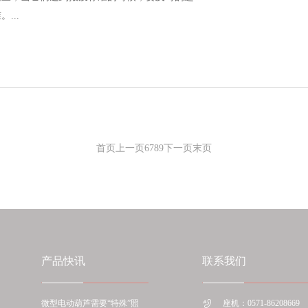
...
首页
上一页
6
7
8
9
下一页
末页
产品快讯
联系我们
微型电动葫芦需要“特殊”照
座机：0571-86208669