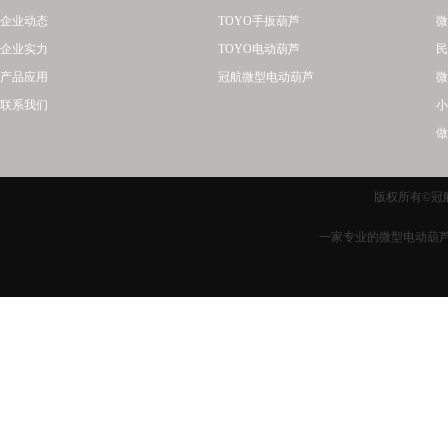
企业动态
TOYO手扳葫芦
微
企业实力
TOYO电动葫芦
民
产品应用
冠航微型电动葫芦
微
联系我们
小
做
版权所有©冠航
一家专业的微型电动葫芦